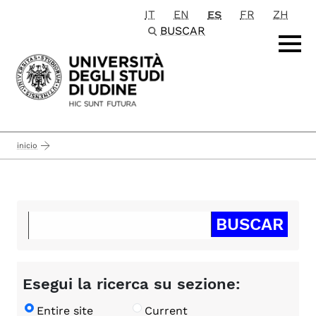
IT
EN
ES
FR
ZH
Passa al contenuto principale
BUSCAR
inicio
Esegui la ricerca su sezione:
Entire site
Current