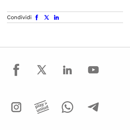
facebook
x.com
linkedin
Condividi
facebook