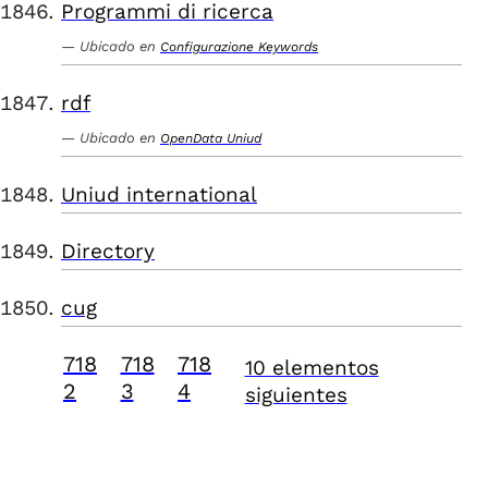
Programmi di ricerca
Ubicado en
Configurazione Keywords
rdf
Ubicado en
OpenData Uniud
Uniud international
Directory
cug
718
718
718
10 elementos
2
3
4
siguientes