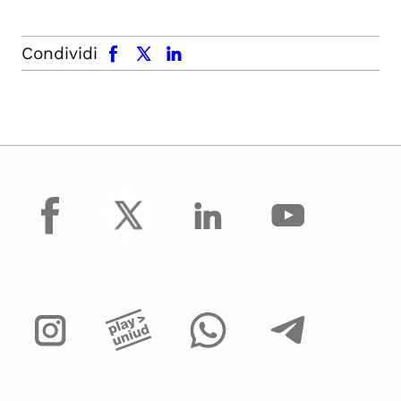
facebook
x.com
linkedin
Condividi
facebook