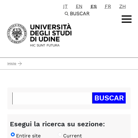
IT
EN
ES
FR
ZH
Passa al contenuto principale
BUSCAR
inicio
Esegui la ricerca su sezione:
Entire site
Current