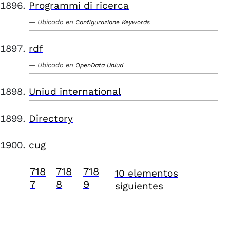
Programmi di ricerca
Ubicado en
Configurazione Keywords
rdf
Ubicado en
OpenData Uniud
Uniud international
Directory
cug
718
718
718
10 elementos
7
8
9
siguientes