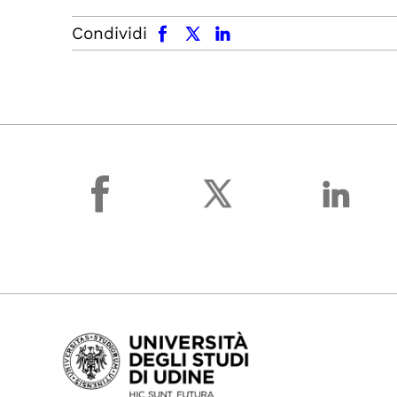
facebook
x.com
linkedin
Condividi
facebook