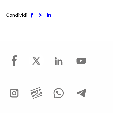
facebook
x.com
linkedin
Condividi
facebook