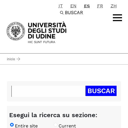
IT
EN
ES
FR
ZH
Passa al contenuto principale
BUSCAR
inicio
Esegui la ricerca su sezione:
Entire site
Current