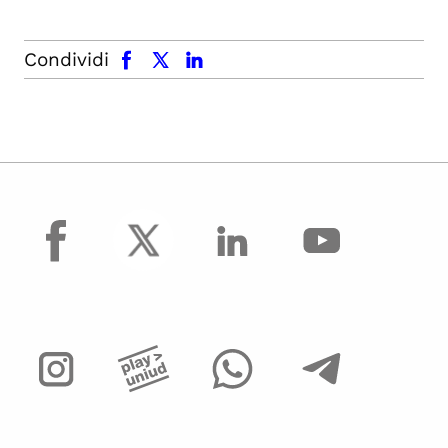
facebook
x.com
linkedin
Condividi
facebook