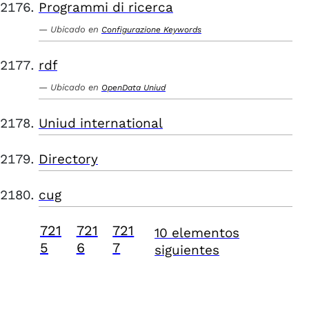
Programmi di ricerca
Ubicado en
Configurazione Keywords
rdf
Ubicado en
OpenData Uniud
Uniud international
Directory
cug
721
721
721
10 elementos
5
6
7
siguientes