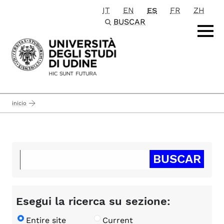
IT
EN
ES
FR
ZH
Passa al contenuto principale
BUSCAR
inicio
Esegui la ricerca su sezione:
Entire site
Current