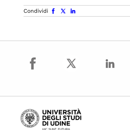
facebook
x.com
linkedin
Condividi
facebook