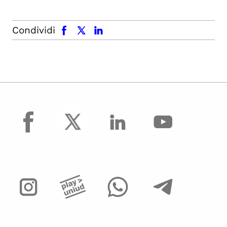
facebook
x.com
linkedin
Condividi
facebook