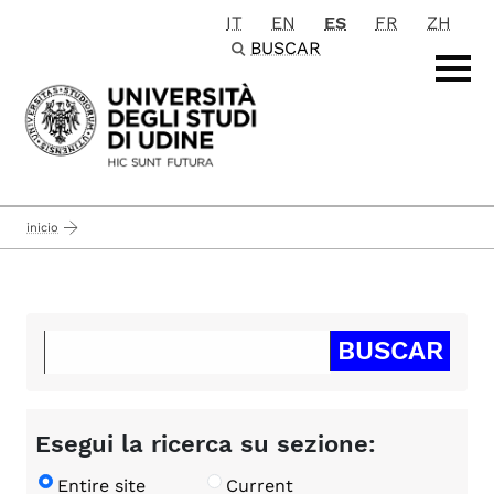
IT
EN
ES
FR
ZH
Passa al contenuto principale
BUSCAR
inicio
Esegui la ricerca su sezione:
Entire site
Current