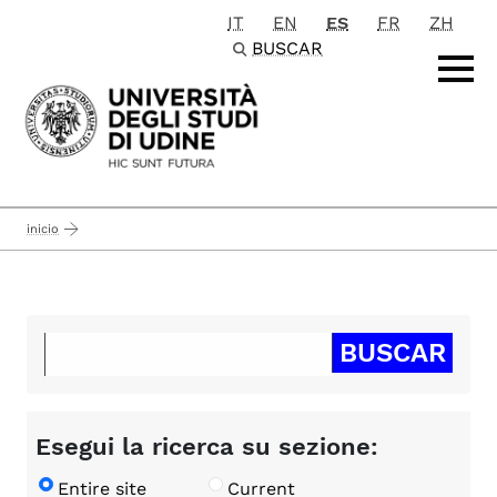
IT
EN
ES
FR
ZH
Passa al contenuto principale
BUSCAR
inicio
Esegui la ricerca su sezione:
Entire site
Current