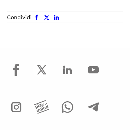
facebook
x.com
linkedin
Condividi
facebook