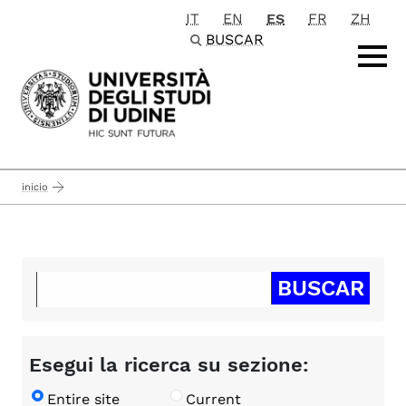
IT
EN
ES
FR
ZH
Passa al contenuto principale
BUSCAR
inicio
Esegui la ricerca su sezione:
Entire site
Current