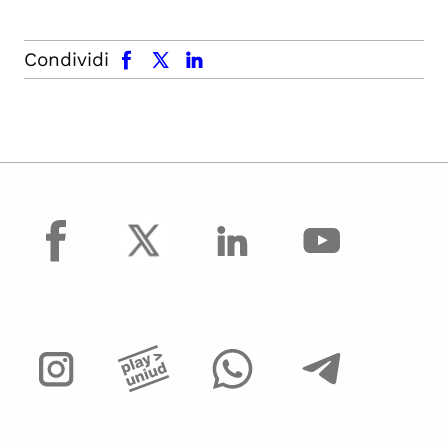
facebook
x.com
linkedin
Condividi
facebook