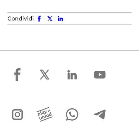
facebook
x.com
linkedin
Condividi
facebook