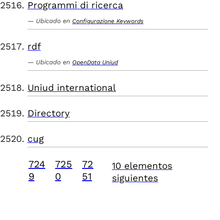
Programmi di ricerca
Ubicado en
Configurazione Keywords
rdf
Ubicado en
OpenData Uniud
Uniud international
Directory
cug
724
725
72
10 elementos
9
0
51
siguientes