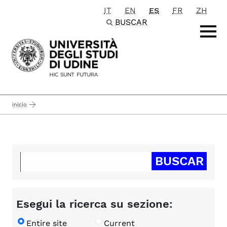
IT
EN
ES
FR
ZH
Passa al contenuto principale
BUSCAR
inicio
Esegui la ricerca su sezione:
Entire site
Current