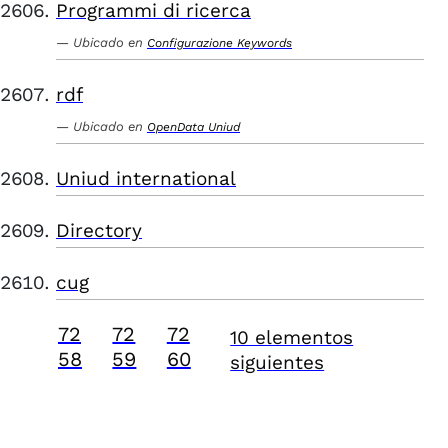
Programmi di ricerca
Ubicado en
Configurazione Keywords
rdf
Ubicado en
OpenData Uniud
Uniud international
Directory
cug
72
72
72
10 elementos
58
59
60
siguientes