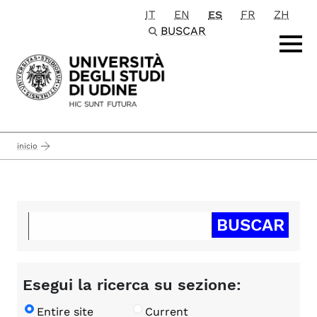
IT
EN
ES
FR
ZH
Passa al contenuto principale
BUSCAR
inicio
Esegui la ricerca su sezione:
Entire site
Current