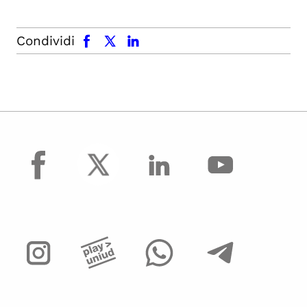
facebook
x.com
linkedin
Condividi
facebook