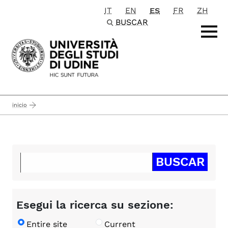
IT
EN
ES
FR
ZH
Passa al contenuto principale
BUSCAR
inicio
Esegui la ricerca su sezione:
Entire site
Current