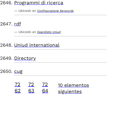
Programmi di ricerca
Ubicado en
Configurazione Keywords
rdf
Ubicado en
OpenData Uniud
Uniud international
Directory
cug
72
72
72
10 elementos
62
63
64
siguientes