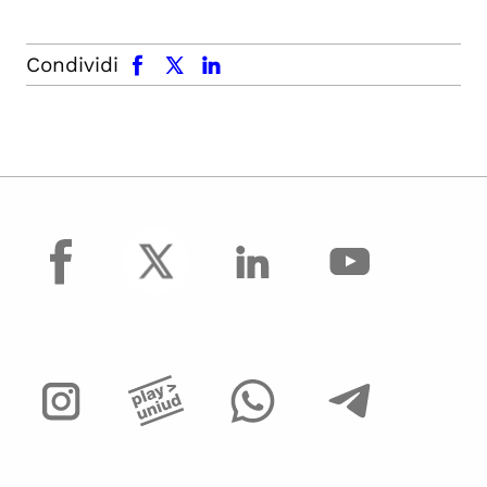
facebook
x.com
linkedin
Condividi
facebook