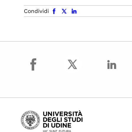
facebook
x.com
linkedin
Condividi
facebook