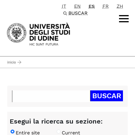
IT
EN
ES
FR
ZH
Passa al contenuto principale
BUSCAR
inicio
Esegui la ricerca su sezione:
Entire site
Current