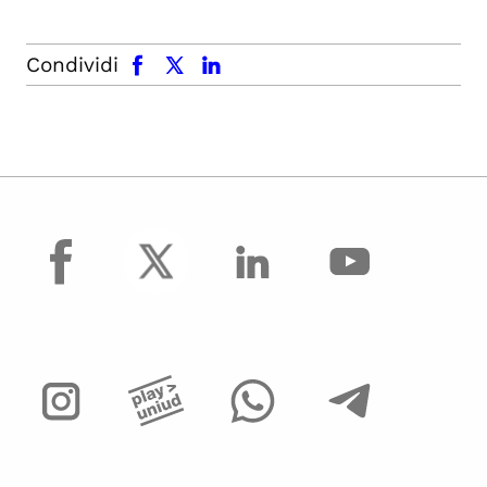
facebook
x.com
linkedin
Condividi
facebook