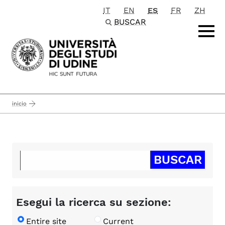
IT
EN
ES
FR
ZH
Passa al contenuto principale
BUSCAR
inicio
Esegui la ricerca su sezione:
Entire site
Current