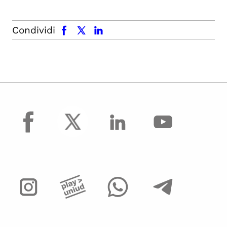
facebook
x.com
linkedin
Condividi
facebook