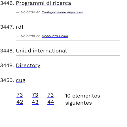
Programmi di ricerca
Ubicado en
Configurazione Keywords
rdf
Ubicado en
OpenData Uniud
Uniud international
Directory
cug
73
73
73
10 elementos
42
43
44
siguientes