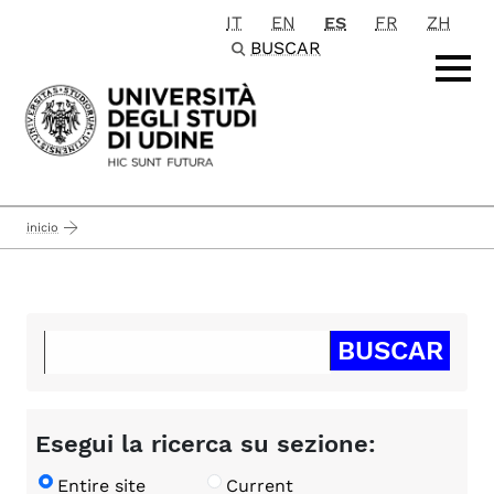
IT
EN
ES
FR
ZH
Passa al contenuto principale
BUSCAR
inicio
Esegui la ricerca su sezione:
Entire site
Current