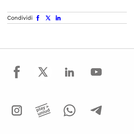
facebook
x.com
linkedin
Condividi
facebook