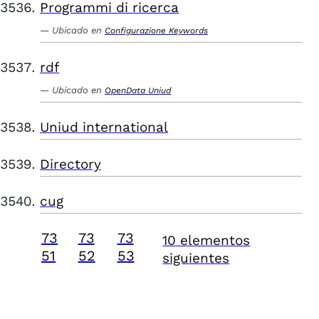
Programmi di ricerca
Ubicado en
Configurazione Keywords
rdf
Ubicado en
OpenData Uniud
Uniud international
Directory
cug
73
73
73
10 elementos
51
52
53
siguientes