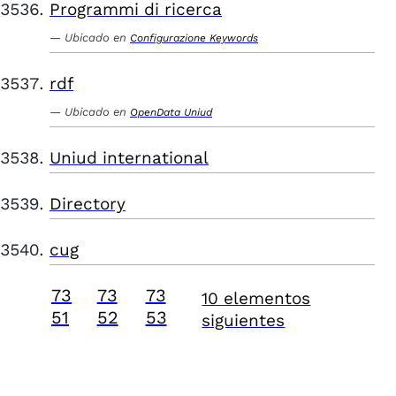
Programmi di ricerca
Ubicado en
Configurazione Keywords
rdf
Ubicado en
OpenData Uniud
Uniud international
Directory
cug
73
73
73
10 elementos
51
52
53
siguientes