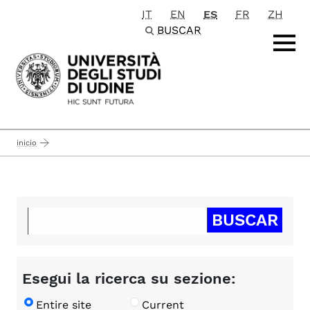
IT
EN
ES
FR
ZH
Passa al contenuto principale
BUSCAR
inicio
Esegui la ricerca su sezione:
Entire site
Current