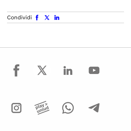
facebook
x.com
linkedin
Condividi
facebook