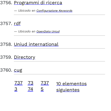
Programmi di ricerca
Ubicado en
Configurazione Keywords
rdf
Ubicado en
OpenData Uniud
Uniud international
Directory
cug
737
73
737
10 elementos
3
74
5
siguientes