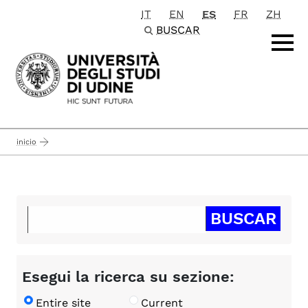
IT
EN
ES
FR
ZH
Passa al contenuto principale
BUSCAR
inicio
Esegui la ricerca su sezione:
Entire site
Current