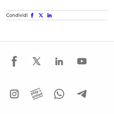
facebook
x.com
linkedin
Condividi
facebook