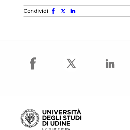
facebook
x.com
linkedin
Condividi
facebook