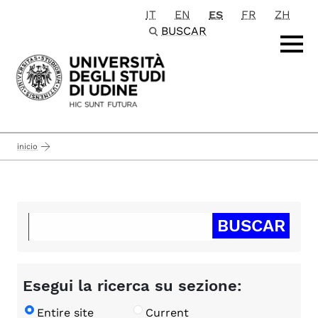
IT
EN
ES
FR
ZH
Passa al contenuto principale
BUSCAR
inicio
Esegui la ricerca su sezione:
Entire site
Current