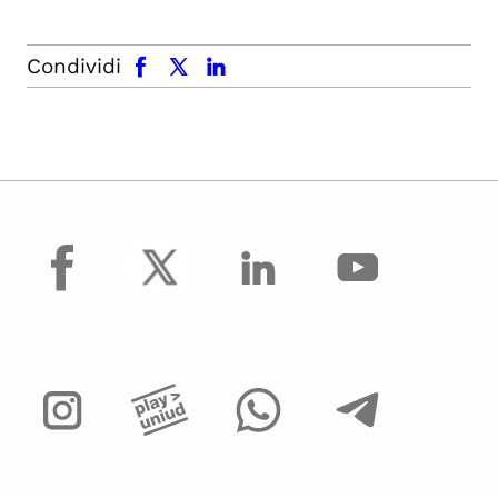
facebook
x.com
linkedin
Condividi
facebook