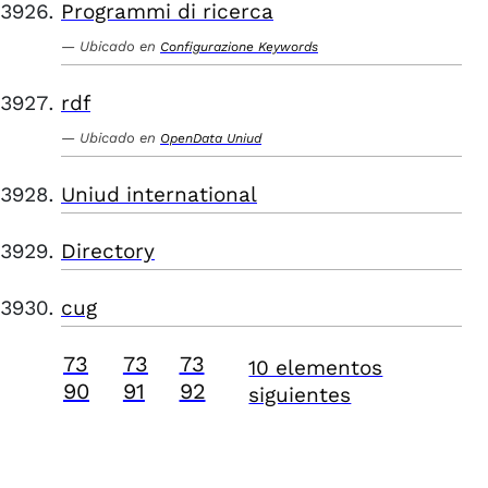
Programmi di ricerca
Ubicado en
Configurazione Keywords
rdf
Ubicado en
OpenData Uniud
Uniud international
Directory
cug
73
73
73
10 elementos
90
91
92
siguientes