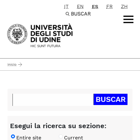
IT
EN
ES
FR
ZH
Passa al contenuto principale
BUSCAR
inicio
Esegui la ricerca su sezione:
Entire site
Current