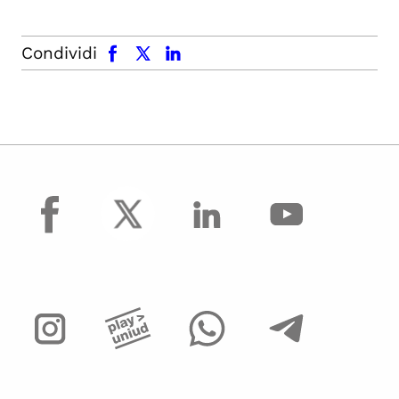
facebook
x.com
linkedin
Condividi
facebook