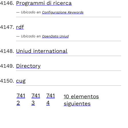
Programmi di ricerca
Ubicado en
Configurazione Keywords
rdf
Ubicado en
OpenData Uniud
Uniud international
Directory
cug
741
741
741
10 elementos
2
3
4
siguientes