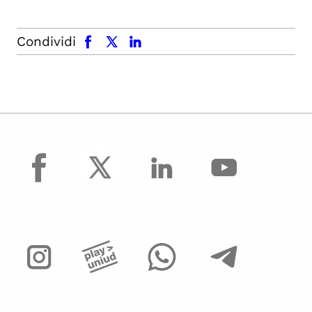
facebook
x.com
linkedin
Condividi
facebook