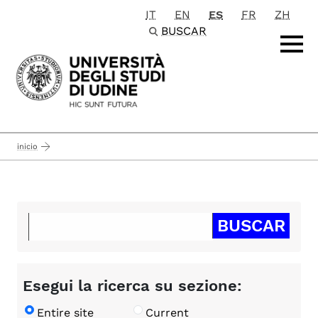
IT
EN
ES
FR
ZH
Passa al contenuto principale
BUSCAR
inicio
Esegui la ricerca su sezione:
Entire site
Current