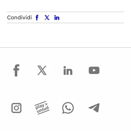
facebook
x.com
linkedin
Condividi
facebook