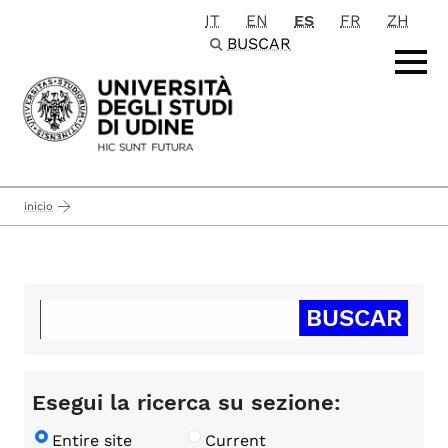
IT
EN
ES
FR
ZH
Passa al contenuto principale
BUSCAR
inicio
Esegui la ricerca su sezione:
Entire site
Current