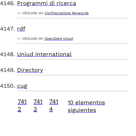
Programmi di ricerca
Ubicado en
Configurazione Keywords
rdf
Ubicado en
OpenData Uniud
Uniud international
Directory
cug
741
741
741
10 elementos
2
3
4
siguientes