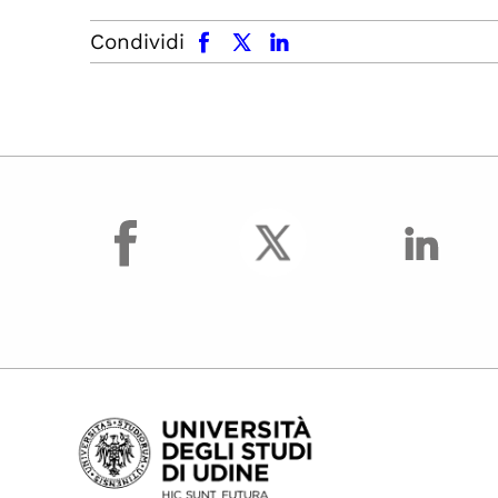
facebook
x.com
linkedin
Condividi
facebook