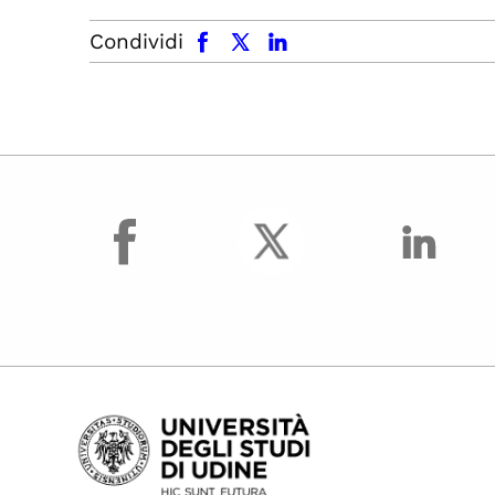
facebook
x.com
linkedin
Condividi
facebook