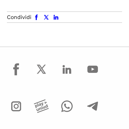
facebook
x.com
linkedin
Condividi
facebook