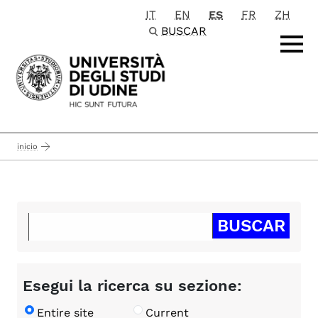
IT
EN
ES
FR
ZH
Passa al contenuto principale
BUSCAR
inicio
Esegui la ricerca su sezione:
Entire site
Current