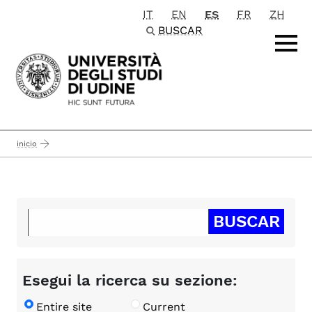
IT
EN
ES
FR
ZH
Passa al contenuto principale
BUSCAR
inicio
Esegui la ricerca su sezione:
Entire site
Current