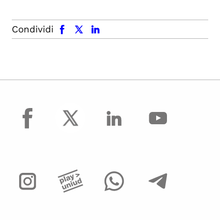
facebook
x.com
linkedin
Condividi
facebook