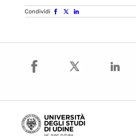
facebook
x.com
linkedin
Condividi
facebook