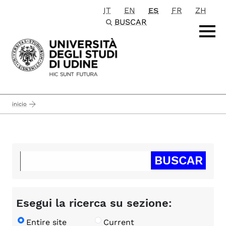
IT
EN
ES
FR
ZH
Passa al contenuto principale
BUSCAR
inicio
Esegui la ricerca su sezione:
Entire site
Current