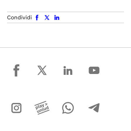
facebook
x.com
linkedin
Condividi
facebook