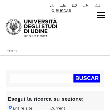
IT
EN
ES
FR
ZH
Passa al contenuto principale
BUSCAR
inicio
Esegui la ricerca su sezione:
Entire site
Current