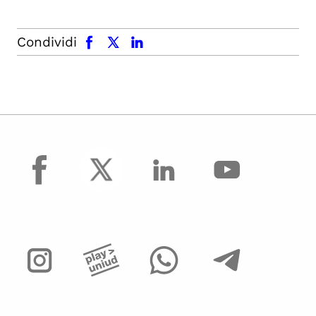
facebook
x.com
linkedin
Condividi
facebook