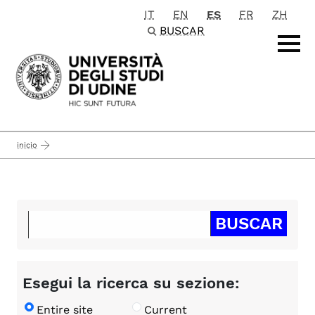
IT
EN
ES
FR
ZH
Passa al contenuto principale
BUSCAR
inicio
Esegui la ricerca su sezione:
Entire site
Current