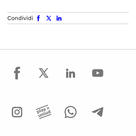
facebook
x.com
linkedin
Condividi
facebook