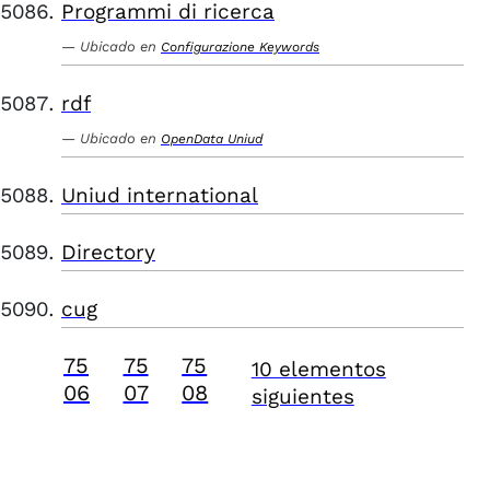
Programmi di ricerca
Ubicado en
Configurazione Keywords
rdf
Ubicado en
OpenData Uniud
Uniud international
Directory
cug
75
75
75
10 elementos
06
07
08
siguientes