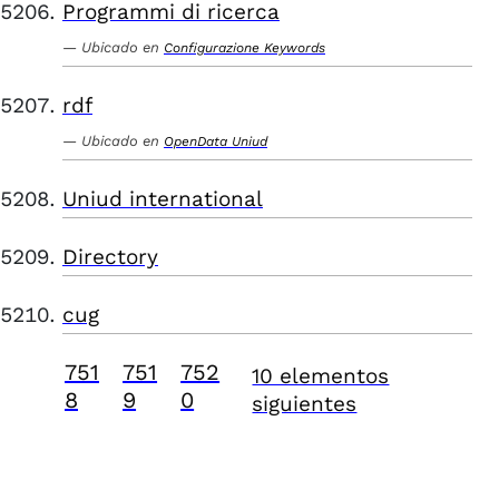
Programmi di ricerca
Ubicado en
Configurazione Keywords
rdf
Ubicado en
OpenData Uniud
Uniud international
Directory
cug
751
751
752
10 elementos
8
9
0
siguientes