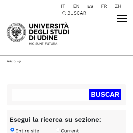
IT
EN
ES
FR
ZH
Passa al contenuto principale
BUSCAR
inicio
Esegui la ricerca su sezione:
Entire site
Current