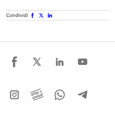
facebook
x.com
linkedin
Condividi
facebook