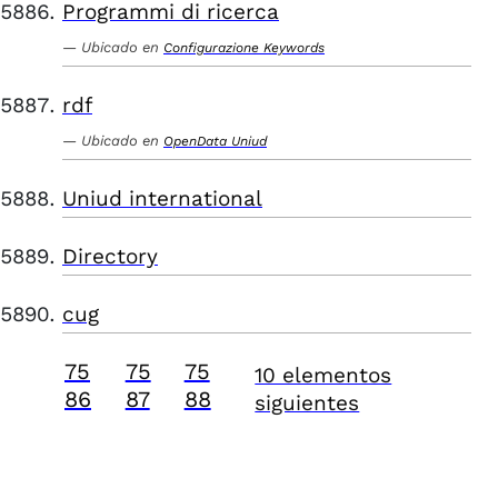
Programmi di ricerca
Ubicado en
Configurazione Keywords
rdf
Ubicado en
OpenData Uniud
Uniud international
Directory
cug
75
75
75
10 elementos
86
87
88
siguientes