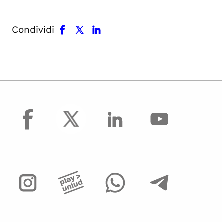
facebook
x.com
linkedin
Condividi
facebook