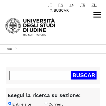
IT
EN
ES
FR
ZH
Passa al contenuto principale
BUSCAR
inicio
Esegui la ricerca su sezione:
Entire site
Current