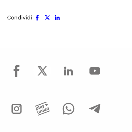
facebook
x.com
linkedin
Condividi
facebook