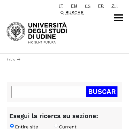
IT
EN
ES
FR
ZH
Passa al contenuto principale
BUSCAR
inicio
Esegui la ricerca su sezione:
Entire site
Current