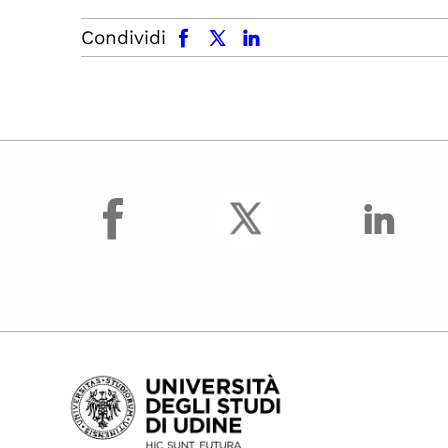
facebook
x.com
linkedin
Condividi
facebook