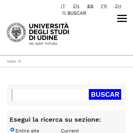
IT
EN
ES
FR
ZH
Passa al contenuto principale
BUSCAR
inicio
Esegui la ricerca su sezione:
Entire site
Current