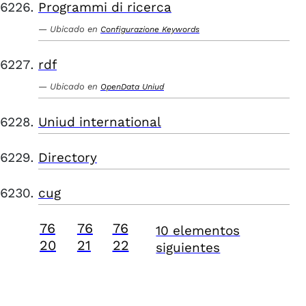
Programmi di ricerca
Ubicado en
Configurazione Keywords
rdf
Ubicado en
OpenData Uniud
Uniud international
Directory
cug
76
76
76
10 elementos
20
21
22
siguientes