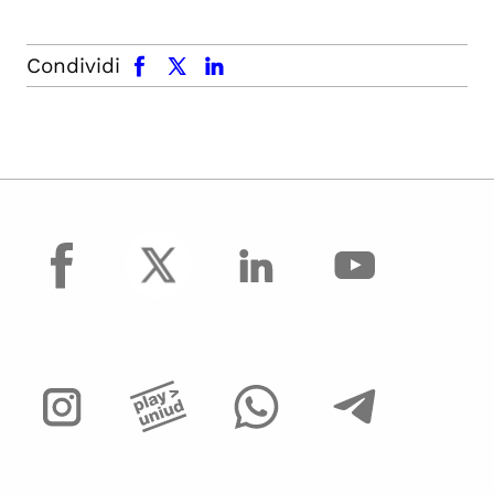
facebook
x.com
linkedin
Condividi
facebook