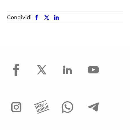
facebook
x.com
linkedin
Condividi
facebook