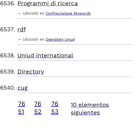
Programmi di ricerca
Ubicado en
Configurazione Keywords
rdf
Ubicado en
OpenData Uniud
Uniud international
Directory
cug
76
76
76
10 elementos
51
52
53
siguientes