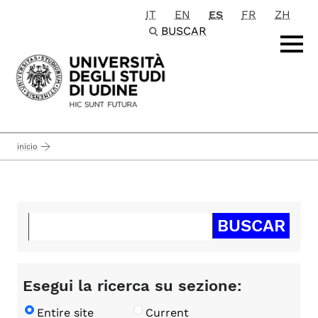
IT
EN
ES
FR
ZH
Passa al contenuto principale
BUSCAR
inicio
Esegui la ricerca su sezione:
Entire site
Current