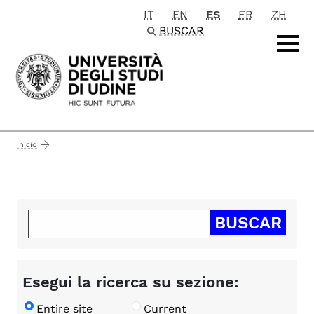
IT
EN
ES
FR
ZH
Passa al contenuto principale
BUSCAR
inicio
Esegui la ricerca su sezione:
Entire site
Current