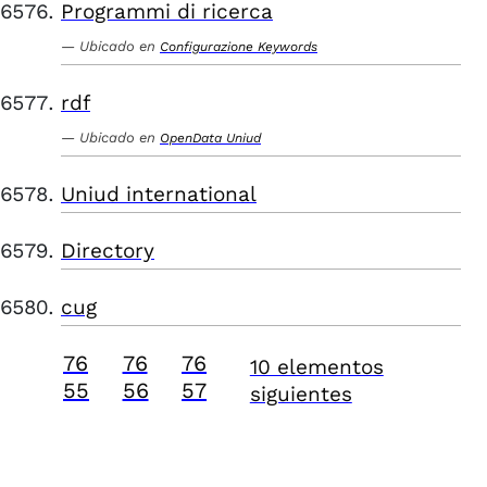
Programmi di ricerca
Ubicado en
Configurazione Keywords
rdf
Ubicado en
OpenData Uniud
Uniud international
Directory
cug
76
76
76
10 elementos
55
56
57
siguientes