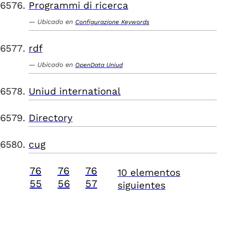
Programmi di ricerca
Ubicado en
Configurazione Keywords
rdf
Ubicado en
OpenData Uniud
Uniud international
Directory
cug
76
76
76
10 elementos
55
56
57
siguientes