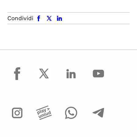
facebook
x.com
linkedin
Condividi
facebook