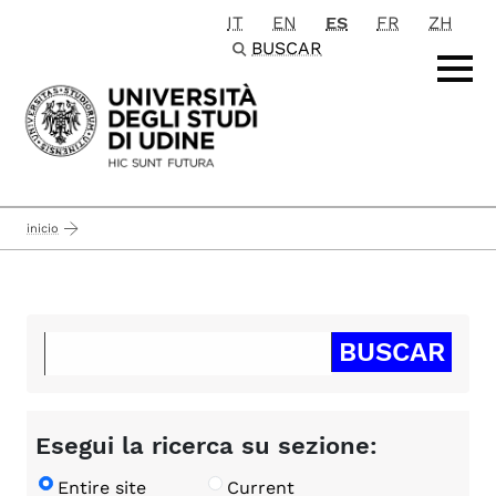
IT
EN
ES
FR
ZH
Passa al contenuto principale
BUSCAR
inicio
Esegui la ricerca su sezione:
Entire site
Current