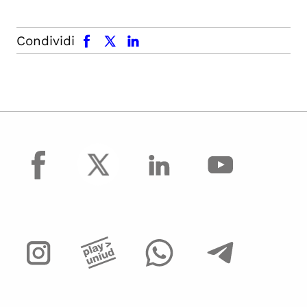
facebook
x.com
linkedin
Condividi
facebook