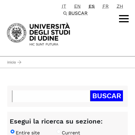
IT
EN
ES
FR
ZH
Passa al contenuto principale
BUSCAR
inicio
Esegui la ricerca su sezione:
Entire site
Current