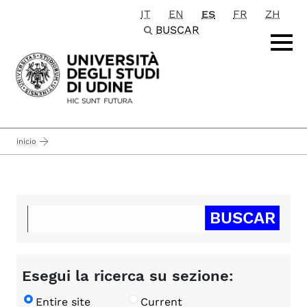
IT
EN
ES
FR
ZH
Passa al contenuto principale
BUSCAR
inicio
Esegui la ricerca su sezione:
Entire site
Current