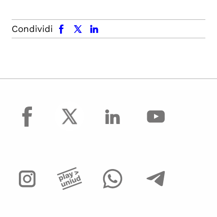
facebook
x.com
linkedin
Condividi
facebook