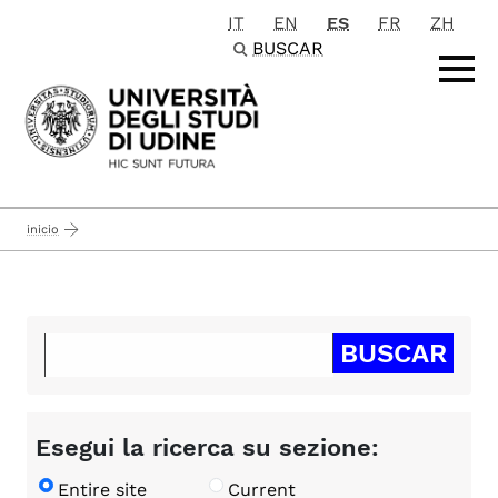
IT
EN
ES
FR
ZH
Passa al contenuto principale
BUSCAR
inicio
Esegui la ricerca su sezione:
Entire site
Current