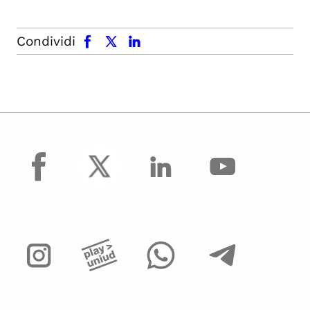
facebook
x.com
linkedin
Condividi
facebook