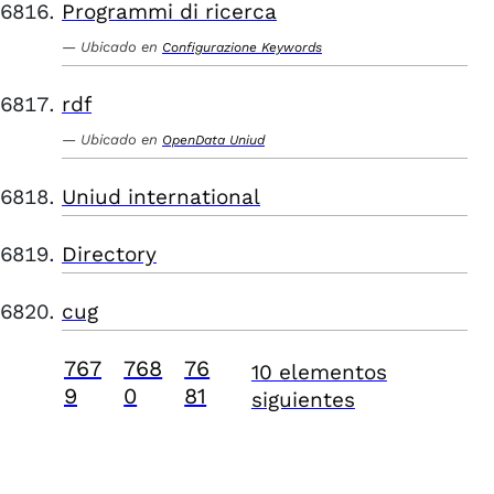
Programmi di ricerca
Ubicado en
Configurazione Keywords
rdf
Ubicado en
OpenData Uniud
Uniud international
Directory
cug
767
768
76
10 elementos
9
0
81
siguientes