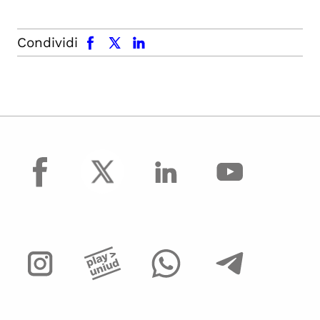
facebook
x.com
linkedin
Condividi
facebook