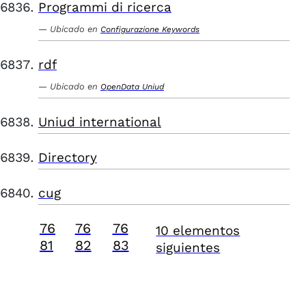
Programmi di ricerca
Ubicado en
Configurazione Keywords
rdf
Ubicado en
OpenData Uniud
Uniud international
Directory
cug
76
76
76
10 elementos
81
82
83
siguientes