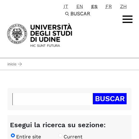
IT
EN
ES
FR
ZH
Passa al contenuto principale
BUSCAR
inicio
Esegui la ricerca su sezione:
Entire site
Current