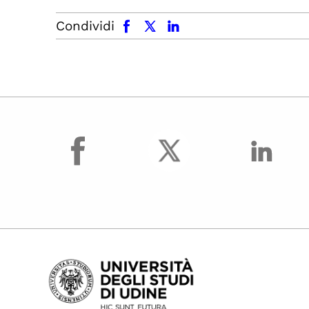
facebook
x.com
linkedin
Condividi
facebook