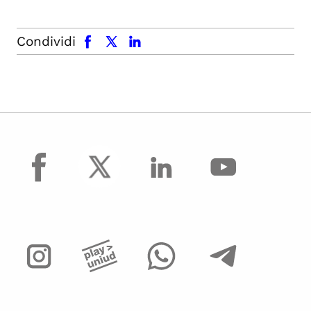
facebook
x.com
linkedin
Condividi
facebook