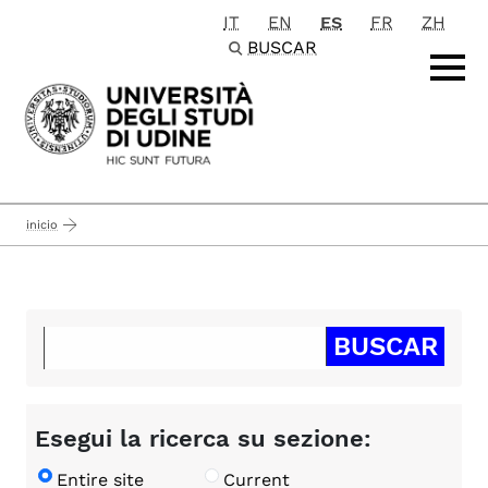
IT
EN
ES
FR
ZH
Passa al contenuto principale
BUSCAR
inicio
Esegui la ricerca su sezione:
Entire site
Current