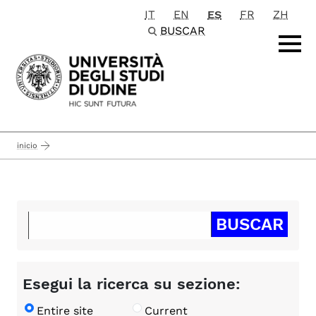
IT
EN
ES
FR
ZH
Passa al contenuto principale
BUSCAR
inicio
Esegui la ricerca su sezione:
Entire site
Current