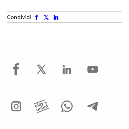
facebook
x.com
linkedin
Condividi
facebook