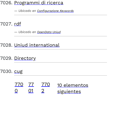
Programmi di ricerca
Ubicado en
Configurazione Keywords
rdf
Ubicado en
OpenData Uniud
Uniud international
Directory
cug
770
77
770
10 elementos
0
01
2
siguientes