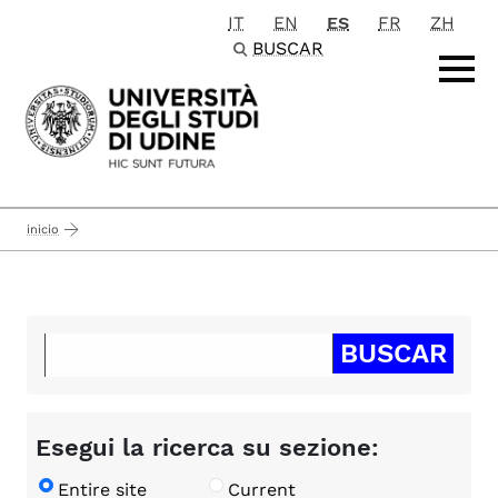
IT
EN
ES
FR
ZH
Passa al contenuto principale
BUSCAR
inicio
Esegui la ricerca su sezione:
Entire site
Current