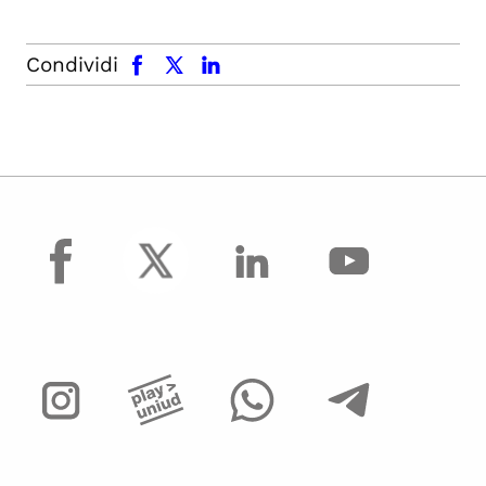
facebook
x.com
linkedin
Condividi
facebook