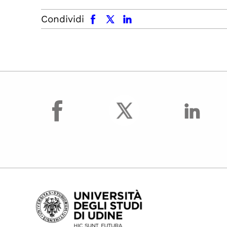
facebook
x.com
linkedin
Condividi
facebook