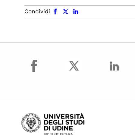
facebook
x.com
linkedin
Condividi
facebook